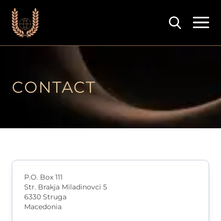
Почетна
Фестивалски Изданија
CONTACT
Т'га за југ
Награди
Галерија
За нас
Новости
P.O. Box 111
Контакт
Str. Brakja Miladinovci
5
6330
Struga
EN
Macedonia