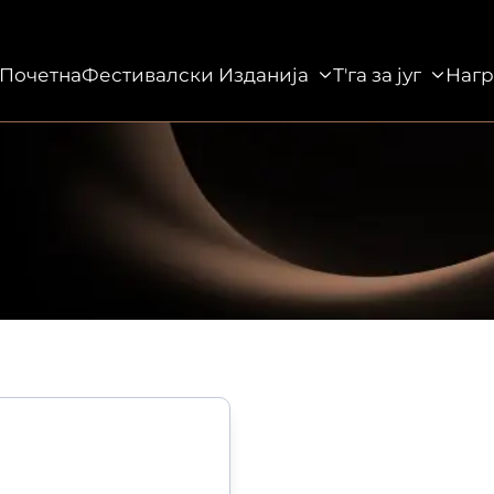
Почетна
Фестивалски Изданија
Т'га за југ
Нагр
данија
Т'га за југ
Награди
Галерија