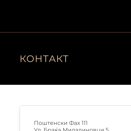
Почетна
Фестивалски Из
КОНТАКТ
Поштенски Фах 111
Ул. Браќа Миладиновци
5