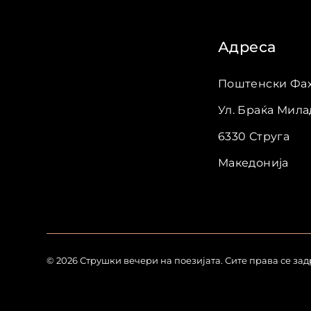
Адреса
Поштенски Фах 
Ул. Браќа Мил
6330
Струга
Македонија
©
2026
Струшки вечери на поезијата
.
Сите права се за