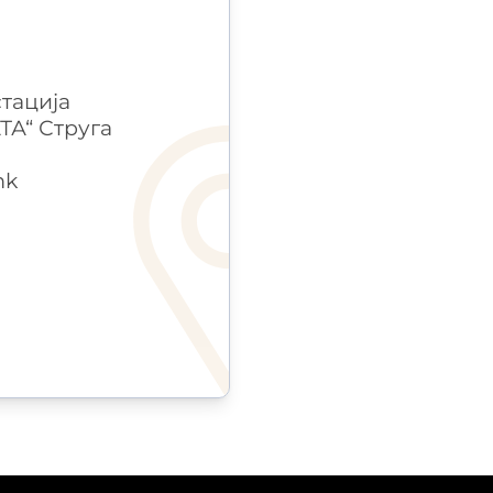
тација
А“ Струга
mk