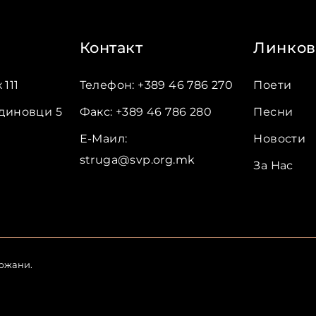
Контакт
Линко
111
Телефон
:
+389 46 786 270
Поети
адиновци
5
Факс
:
+389 46 786 280
Песни
Е-Маил
:
Новости
struga@svp.org.mk
За Нас
држани
.