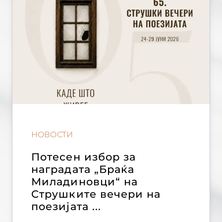
НОВОСТИ
Потесен избор за
наградата „Браќа
Миладиновци“ на
Струшките вечери на
поезијата ...