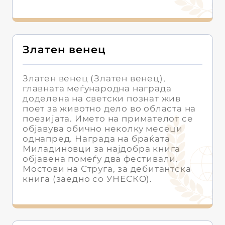
Златен венец
Златен венец (Златен венец),
главната меѓународна награда
доделена на светски познат жив
поет за животно дело во областа на
поезијата. Името на примателот се
објавува обично неколку месеци
однапред. Награда на браќата
Миладиновци за најдобра книга
објавена помеѓу два фестивали.
Мостови на Струга, за дебитантска
книга (заедно со УНЕСКО).