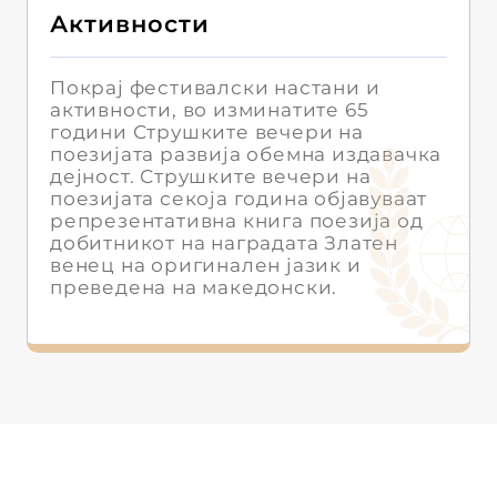
Активности
Покрај фестивалски настани и
активности, во изминатите 65
години Струшките вечери на
поезијата развија обемна издавачка
дејност. Струшките вечери на
поезијата секоја година објавуваат
репрезентативна книга поезија од
добитникот на наградата Златен
венец на оригинален јазик и
преведена на македонски.