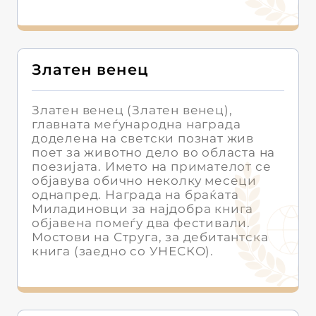
Златен венец
Златен венец (Златен венец),
главната меѓународна награда
доделена на светски познат жив
поет за животно дело во областа на
поезијата. Името на примателот се
објавува обично неколку месеци
однапред. Награда на браќата
Миладиновци за најдобра книга
објавена помеѓу два фестивали.
Мостови на Струга, за дебитантска
книга (заедно со УНЕСКО).