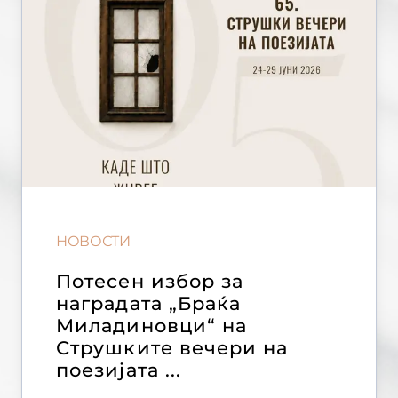
НОВОСТИ
Потесен избор за
наградата „Браќа
Миладиновци“ на
Струшките вечери на
поезијата ...