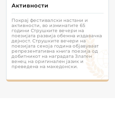
Активности
Покрај фестивалски настани и
активности, во изминатите 65
години Струшките вечери на
поезијата развија обемна издавачка
дејност. Струшките вечери на
поезијата секоја година објавуваат
репрезентативна книга поезија од
добитникот на наградата Златен
венец на оригинален јазик и
преведена на македонски.